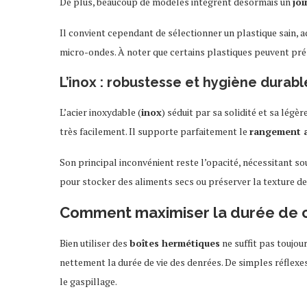
De plus, beaucoup de modèles intègrent désormais un
joi
Il convient cependant de sélectionner un plastique sain, a
micro-ondes. À noter que certains plastiques peuvent prés
L’inox : robustesse et hygiène durabl
L’acier inoxydable (
inox
) séduit par sa solidité et sa légè
très facilement. Il supporte parfaitement le
rangement a
Son principal inconvénient reste l’opacité, nécessitant so
pour stocker des aliments secs ou préserver la texture de 
Comment maximiser la durée de c
Bien utiliser des
boîtes hermétiques
ne suffit pas toujo
nettement la durée de vie des denrées. De simples réflexes
le gaspillage.